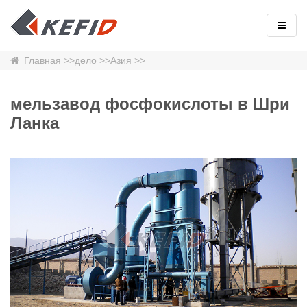
Главная
>>
дело
>>
Азия
>>
мельзавод фосфокислоты в Шри
Ланка