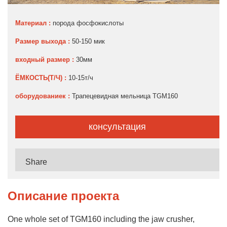
Материал :
порода фосфокислоты
Размер выхода :
50-150 мик
входный размер :
30мм
ЁМКОСТЬ(Т/Ч) :
10-15т/ч
оборудованиек :
Трапецевидная мельница TGM160
консультация
Share
Описание проекта
One whole set of TGM160 including the jaw crusher,