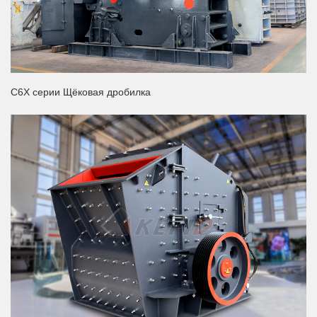
C6X серии Щёковая дробилка