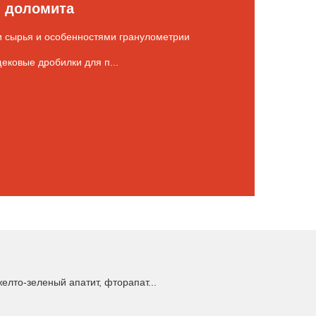
я доломита
и сырья и особенностями гранулометрии
ековые дробилки для п...
лто-зеленый апатит, фторапат...