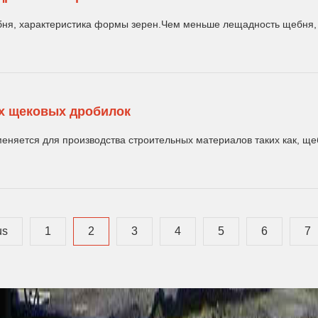
ня, характеристика формы зерен.Чем меньше лещадность щебня, те
х щековых дробилок
няется для производства строительных материалов таких как, щеб
us
1
2
3
4
5
6
7