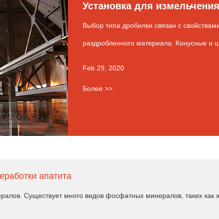
Установка для измельчени
Выбор типа дробилки связан с свойствам
раздробленного материала. Конусные и щ
Feb 29, 2020
Более >>
еработки апатита
алов. Существует много видов фосфатных минералов, таких как же