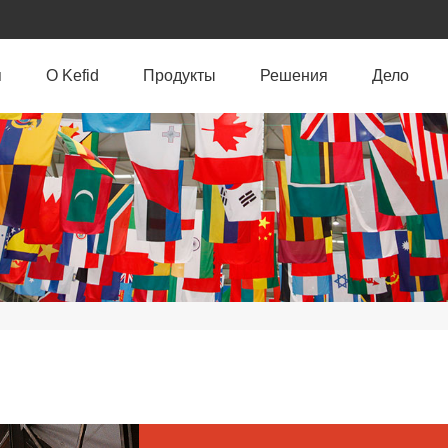
я
O Kefid
Продукты
Решения
Дело