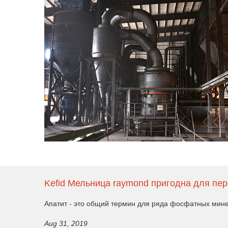
Kefid Мельница raymond пригодна для пер
Апатит - это общий термин для ряда фосфатных минер
Aug 31, 2019