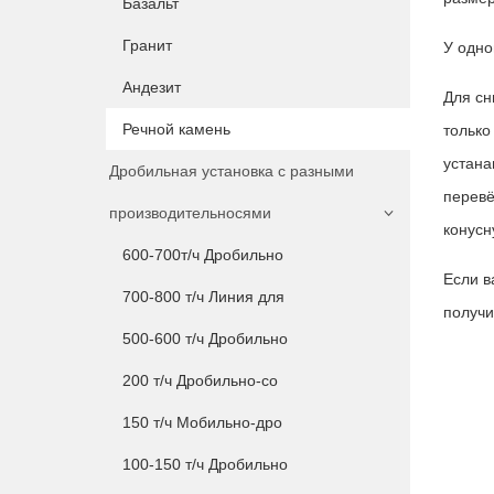
Базальт
Гранит
У одно
Андезит
Для сн
Речной камень
только
устана
Дробильная установка с разными
перевё
производительносями
конусн
600-700т/ч Дробильно
Если в
700-800 т/ч Линия для
получи
500-600 т/ч Дробильно
200 т/ч Дробильно-со
150 т/ч Мобильно-дро
100-150 т/ч Дробильно