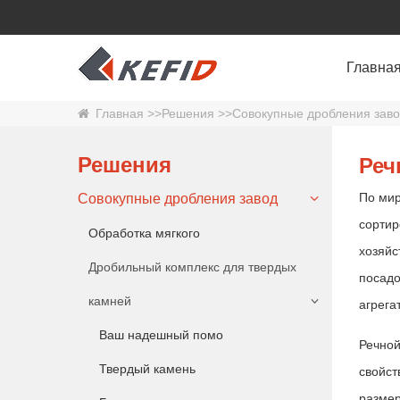
Главна
Главная
>>
Решения
>>
Совокупные дробления зав
Решения
Реч
По мир
Совокупные дробления завод
сортир
Обработка мягкого
хозяйс
Дробильный комплекс для твердых
посадо
камней
агрега
Ваш надешный помо
Речной
Твердый камень
свойст
размер