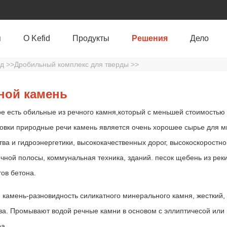
я
O Kefid
Продукты
Решения
Дело
од
>>
Дробильный комплекс для тверды
>>
ной камень
е есть обильные из речного камня,который с меньшей стоимостью
овки природные речи камень является очень хорошее сырье для м
тва и гидроэнергетики, высококачественных дорог, высокоскоростно
чной полосы, коммунальная техника, зданий. песок щебень из реки
тов бетона.
 камень-разновидность силикатного минерального камня, жесткий,
ва. Промывают водой речные камни в основом с эллиптичесой или
а.