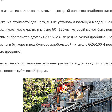
го из наших клиентов есть камень,который является наиболее ниж
ижения стоимости для него, мы не установим большую модель щек
 занимает мало части, и главно 50--120мм, который может быть не
вим виброгрохот с двух сит 2YZS1237 перед конусной дробилкой, 
зены в бункере и под бункером,небольшой питатель GZG100-4 не
ую дробилку.
ам хотелось получить песок,можно расмещать ударная дробилка се
ть песок в кубической формы.